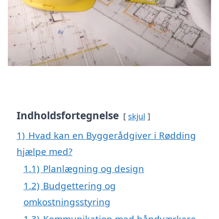
Indholdsfortegnelse
skjul
1)
Hvad kan en Byggerådgiver i Rødding
hjælpe med?
1.1)
Planlægning og design
1.2)
Budgettering og
omkostningsstyring
1.3)
Kommunikation med håndværkere