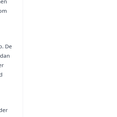
men
 om
b. De
rdan
er
d
 der