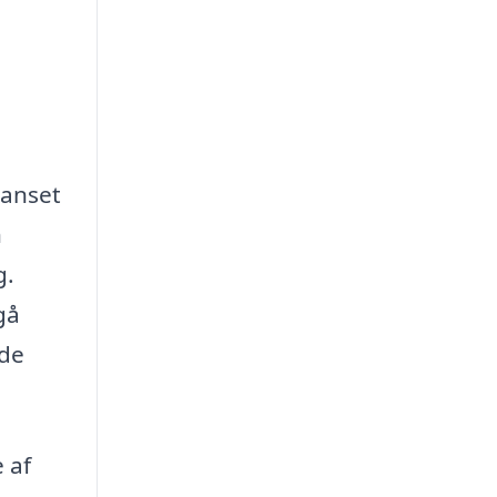
Uanset
n
g.
gå
nde
 af