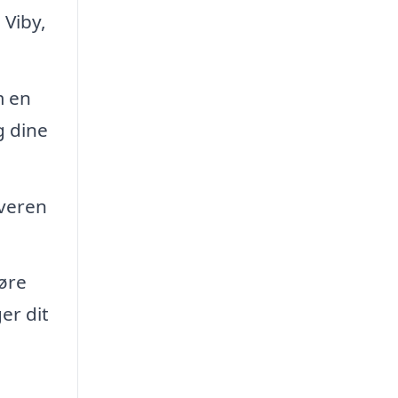
 Viby,
m en
g dine
iveren
øre
er dit