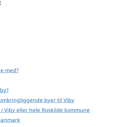
t
pe med?
iby?
omkringliggende byer til Viby
i Viby eller hele Roskilde kommune
 Danmark