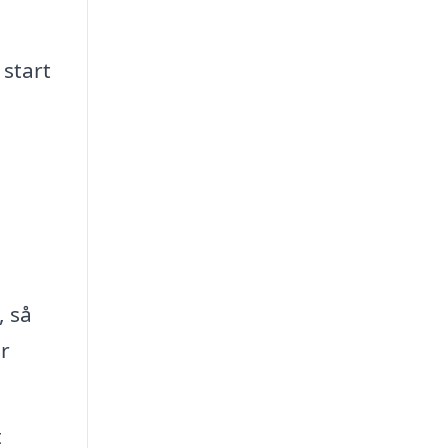
start
, så
r
t