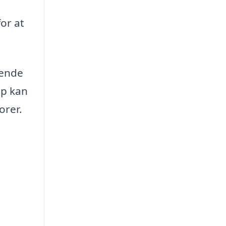
or at
mende
lp kan
orer.