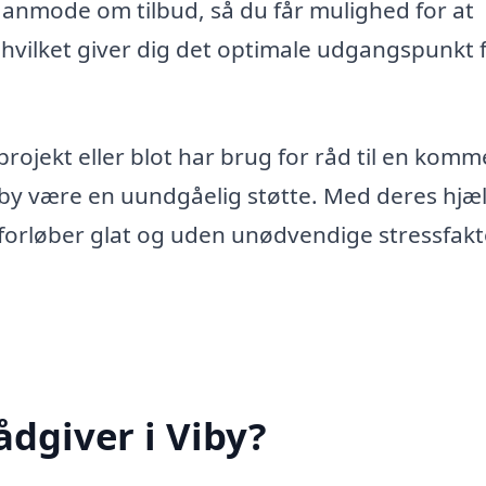
 anmode om tilbud, så du får mulighed for at
vilket giver dig det optimale udgangspunkt f
projekt eller blot har brug for råd til en kom
iby være en uundgåelig støtte. Med deres hjæ
t forløber glat og uden unødvendige stressfakt
dgiver i Viby?