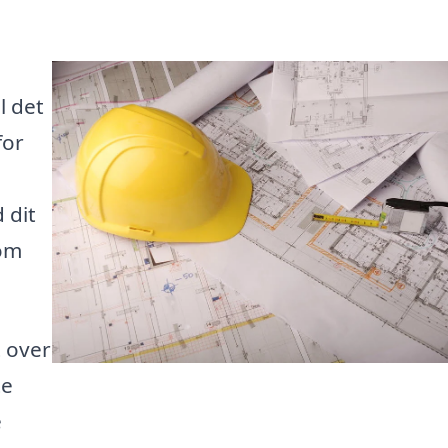
l det
for
 dit
 om
t over
te
e