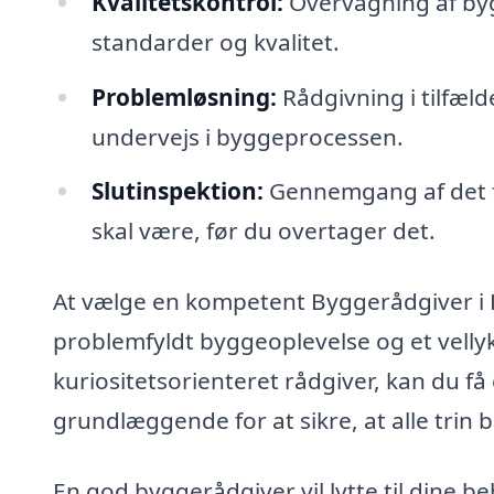
Kvalitetskontrol:
Overvågning af bygge
standarder og kvalitet.
Problemløsning:
Rådgivning i tilfæl
undervejs i byggeprocessen.
Slutinspektion:
Gennemgang af det fæ
skal være, før du overtager det.
At vælge en kompetent Byggerådgiver i 
problemfyldt byggeoplevelse og et vellyk
kuriositetsorienteret rådgiver, kan du få 
grundlæggende for at sikre, at alle trin b
En god byggerådgiver vil lytte til dine b