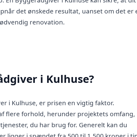
 En Byggerådgiver i Kulhuse kan sikre, at dit
opnår det ønskede resultat, uanset om det er 
nødvendig renovation.
dgiver i Kulhuse?
 i Kulhuse, er prisen en vigtig faktor.
f flere forhold, herunder projektets omfang,
tjenester, du har brug for. Generelt kan du
r ligger i spændet fra 500 til 1.500 kroner i t