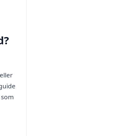
d?
eller
 guide
, som