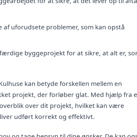
arbejdet for at sikre, at det lever op til afta
de af uforudsete problemer, som kan opstå
rdige byggeprojekt for at sikre, at alt er, s
Kulhuse kan betyde forskellen mellem en
ket projekt, der forløber glat. Med hjælp fra 
overblik over dit projekt, hvilket kan være
liver udført korrekt og effektivt.
ehov og tage hensyn til dine ønsker. De kan og