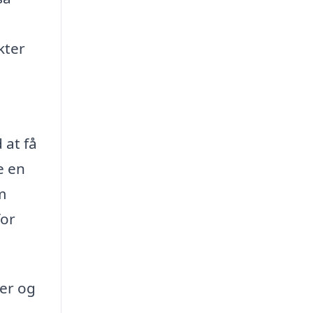
kter
 at få
e en
m
for
ner og