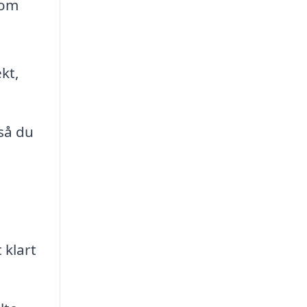
som
kt,
 så du
 klart