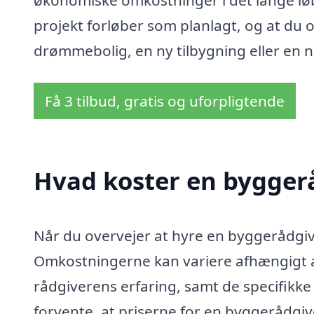
økonomiske omkostninger i det lange løb.
projekt forløber som planlagt, og at du 
drømmebolig, en ny tilbygning eller en 
Få 3 tilbud, gratis og uforpligtende
Hvad koster en byggerå
Når du overvejer at hyre en byggerådgiver
Omkostningerne kan variere afhængigt a
rådgiverens erfaring, samt de specifikke 
forvente, at priserne for en byggerådgive