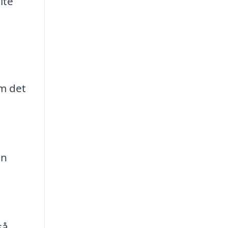
lte
om det
en
så