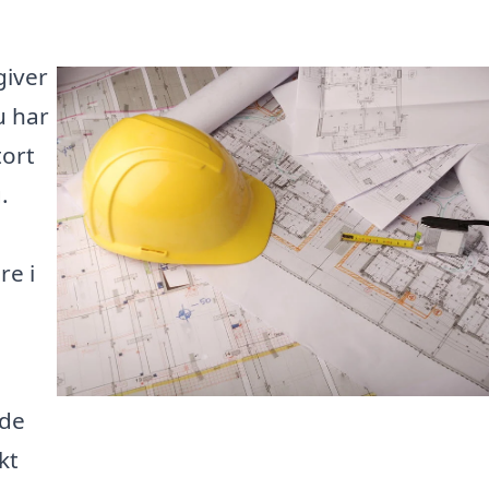
giver
u har
tort
.
å
re i
nde
kt