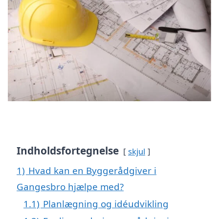
Indholdsfortegnelse
skjul
1)
Hvad kan en Byggerådgiver i
Gangesbro hjælpe med?
1.1)
Planlægning og idéudvikling