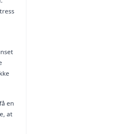
.
tress
anset
e
ikke
få en
e, at