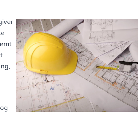
giver
te
nemt
t
ing,
 og
e