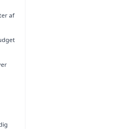
ter af
budget
ver
dig