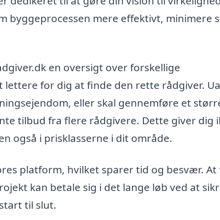
edikeret til at gøre din vision til virkelighed
m byggeprocessen mere effektivt, minimere s
giver.dk en oversigt over forskellige
lettere for dig at finde den rette rådgiver. U
ningsejendom, eller skal gennemføre et størr
te tilbud fra flere rådgivere. Dette giver dig 
men også i prisklasserne i dit område.
es platform, hvilket sparer tid og besvær. At 
ojekt kan betale sig i det lange løb ved at sikr
tart til slut.