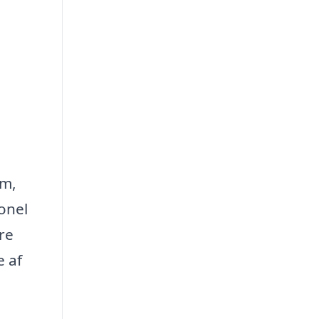
em,
onel
re
e af