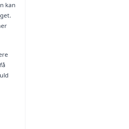
en kan
get.
ner
ære
 få
fuld