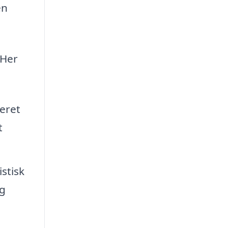
en
 Her
eret
t
stisk
og