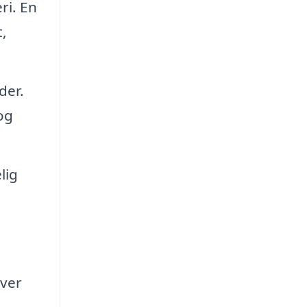
ri. En
,
der.
og
lig
iver