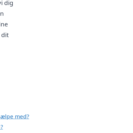
i dig
an
ine
dit
hjælpe med?
e?