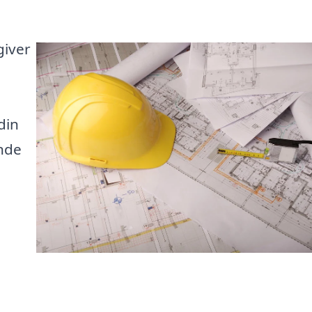
giver
din
inde