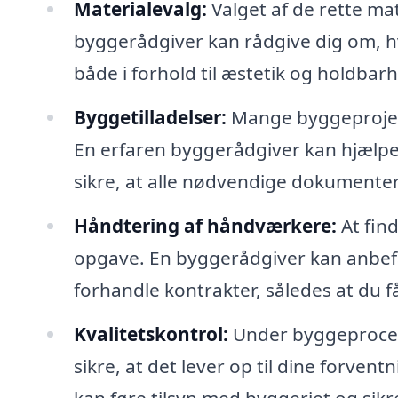
Materialevalg:
Valget af de rette mate
byggerådgiver kan rådgive dig om, hvi
både i forhold til æstetik og holdbar
Byggetilladelser:
Mange byggeprojekt
En erfaren byggerådgiver kan hjælpe
sikre, at alle nødvendige dokumenter
Håndtering af håndværkere:
At fin
opgave. En byggerådgiver kan anbef
forhandle kontrakter, således at du får
Kvalitetskontrol:
Under byggeprocess
sikre, at det lever op til dine forven
kan føre tilsyn med byggeriet og sikr