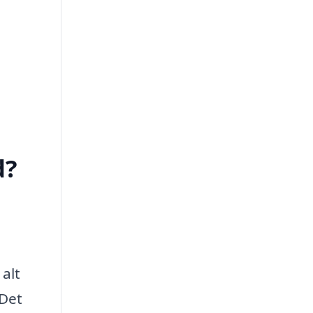
d?
alt
 Det