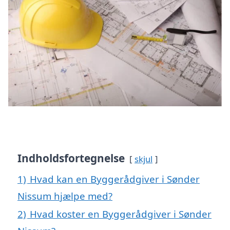
Indholdsfortegnelse
skjul
1)
Hvad kan en Byggerådgiver i Sønder
Nissum hjælpe med?
2)
Hvad koster en Byggerådgiver i Sønder