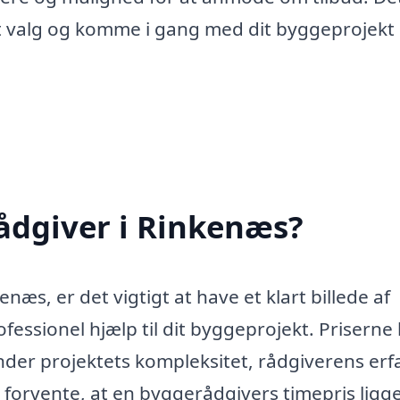
eret valg og komme i gang med dit byggeprojek
ådgiver i Rinkenæs?
æs, er det vigtigt at have et klart billede af
essionel hjælp til dit byggeprojekt. Priserne
under projektets kompleksitet, rådgiverens erf
orvente, at en byggerådgivers timepris ligg