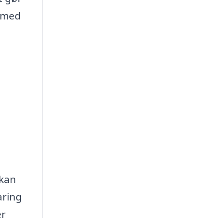
t med
 kan
aring
er