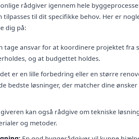
sonlige rådgiver igennem hele byggeprocesse
n tilpasses til dit specifikke behov. Her er nogl
e dig på:
tage ansvar for at koordinere projektet fra s
 overholdes, og at budgettet holdes.
t er en lille forbedring eller en større renov
de bedste løsninger, der matcher dine ønsker
iveren kan også rådgive om tekniske løsnin
erialer og metoder.
gning:
En god byggerådgiver vil kunne hjælp