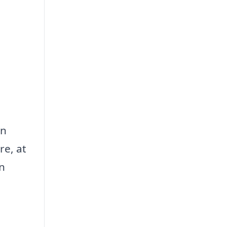
en
re, at
n