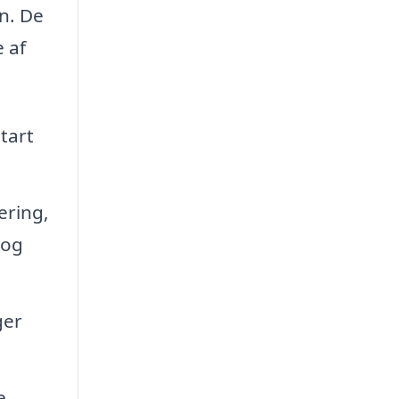
n. De
e af
tart
ering,
 og
ger
e