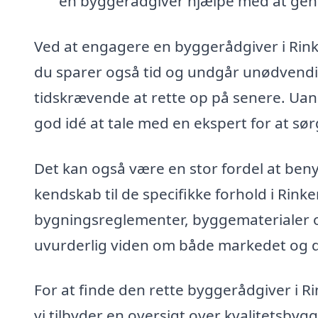
en byggerådgiver hjælpe med at gen
Ved at engagere en byggerådgiver i Rin
du sparer også tid og undgår unødvendi
tidskrævende at rette op på senere. Uanse
god idé at tale med en ekspert for at sørg
Det kan også være en stor fordel at benyt
kendskab til de specifikke forhold i Rink
bygningsreglementer, byggematerialer og
uvurderlig viden om både markedet og de
For at finde den rette byggerådgiver i R
vi tilbyder en oversigt over kvalitetsby