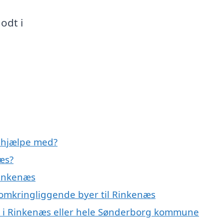
odt i
 hjælpe med?
æs?
Rinkenæs
 omkringliggende byer til Rinkenæs
r i Rinkenæs eller hele Sønderborg kommune