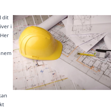
 dit
ver i
 Her
ennem
kan
kt