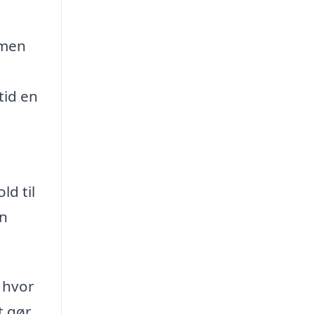
 men
tid en
ld til
en
 hvor
t gør