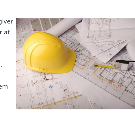
giver
r at
.
nem