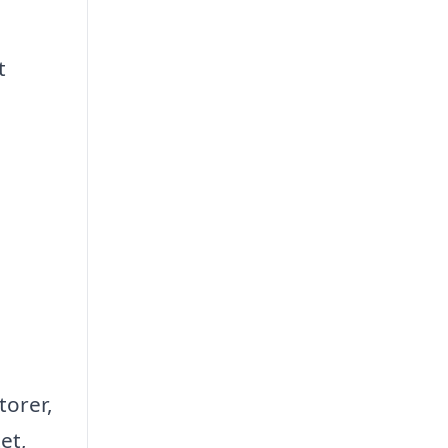
t
torer,
et,