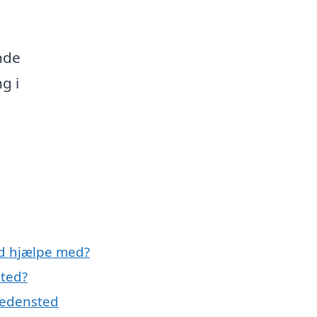
t
nde
g i
d hjælpe med?
sted?
Hedensted