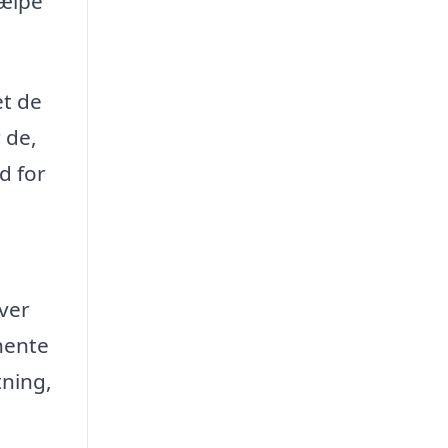
jælpe
et de
 de,
d for
ver
hente
tning,