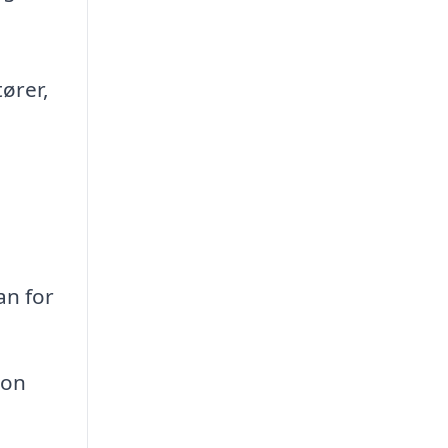
ører,
an for
ion