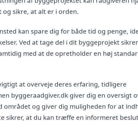
lutningen af byggeprojektet kan rådgiveren h
og sikre, at alt er i orden.
nsted kan spare dig for både tid og penge, id
lser. Ved at tage del i dit byggeprojekt sikrer
samtidig med at de opretholder en høj standar
gtigt at overveje deres erfaring, tidligere
en byggeraadgiver.dk giver dig en oversigt o
d området og giver dig muligheden for at ind
tte sikrer, at du kan træffe en informeret beslu