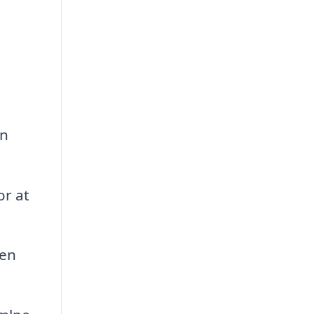
an
or at
 en