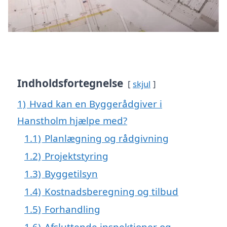
Indholdsfortegnelse
skjul
1)
Hvad kan en Byggerådgiver i
Hanstholm hjælpe med?
1.1)
Planlægning og rådgivning
1.2)
Projektstyring
1.3)
Byggetilsyn
1.4)
Kostnadsberegning og tilbud
1.5)
Forhandling
1.6)
Afsluttende inspektioner og