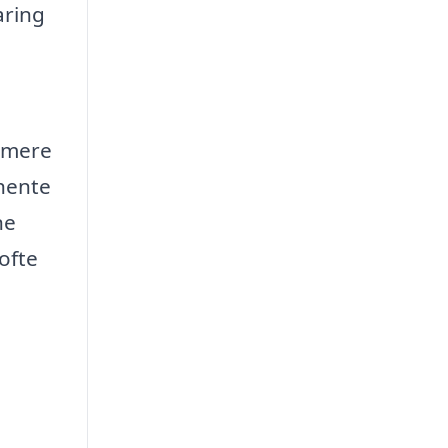
aring
e mere
hente
ne
ofte