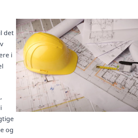
l det
iv
re i
el
,
i
gtige
re og