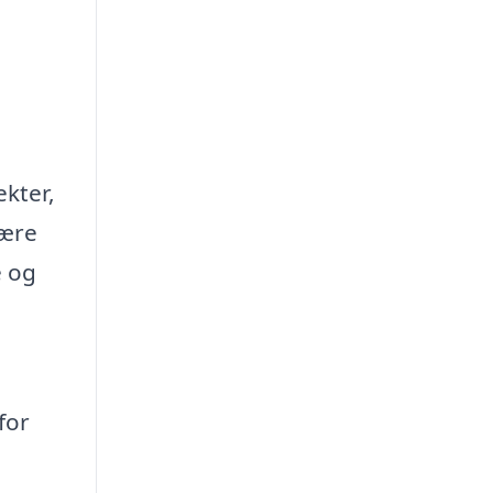
ekter,
være
e og
for