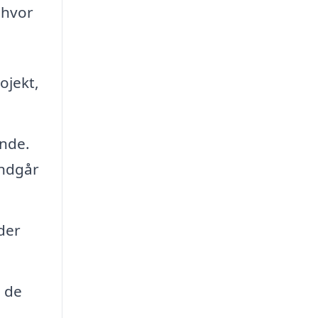
 hvor
ojekt,
ende.
undgår
der
l de