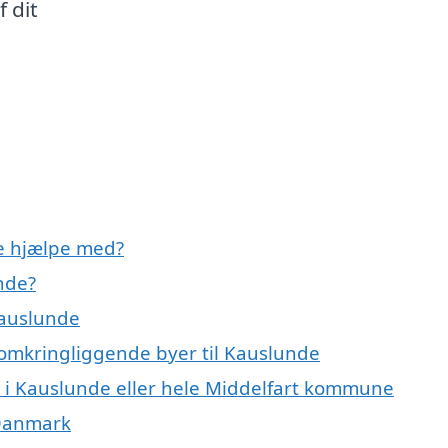
 dit
e hjælpe med?
nde?
Kauslunde
 omkringliggende byer til Kauslunde
 i Kauslunde eller hele Middelfart kommune
 Danmark