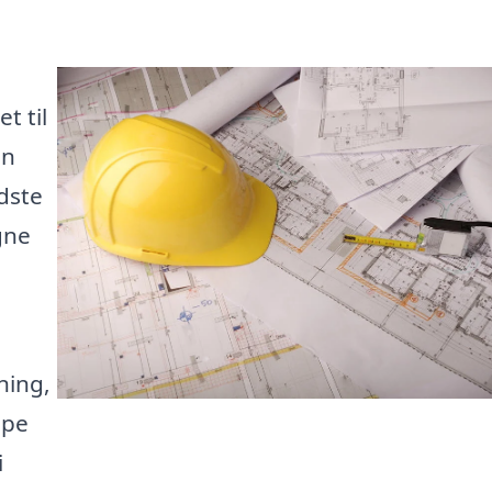
t til
en
dste
gne
ning,
lpe
i