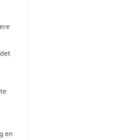
kere
jdet
tte
og en