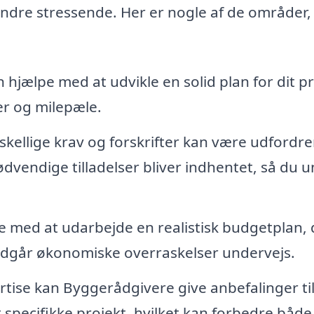
dre stressende. Her er nogle af de områder,
 hjælpe med at udvikle en solid plan for dit pr
r og milepæle.
rskellige krav og forskrifter kan være udfordr
ødvendige tilladelser bliver indhentet, så du 
 med at udarbejde en realistisk budgetplan, 
 undgår økonomiske overraskelser undervejs.
ise kan Byggerådgivere give anbefalinger ti
t specifikke projekt, hvilket kan forbedre både