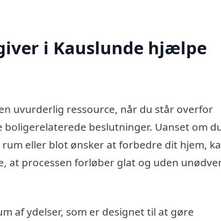
iver i Kauslunde hjælpe
n uvurderlig ressource, når du står overfor
e boligerelaterede beslutninger. Uanset om d
a rum eller blot ønsker at forbedre dit hjem, k
re, at processen forløber glat og uden unødve
m af ydelser, som er designet til at gøre