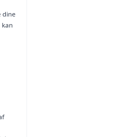
e dine
e kan
af