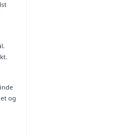
dst
l.
kt.
finde
get og